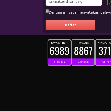
Dengan ini saya menyatakan bahw
TOTO WUHAN
HK SIANG
SYDNEY L
6989
8867
37
8/8/2026
7/8/2026
7/8/20