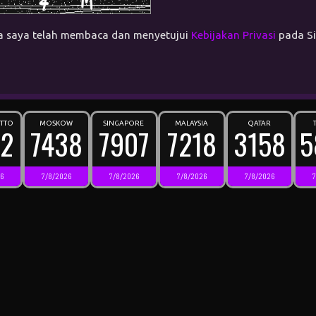
a saya telah membaca dan menyetujui
Kebijakan Privasi
pada Sit
OTTO
MOSKOW
SINGAPORE
MALAYSIA
QATAR
12
7438
7907
7218
3158
5
26
7/8/2026
7/8/2026
7/8/2026
7/8/2026
7