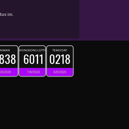
us ini.
TAIWAN
HONGKONG LOTTO
TEXAS DAY
838
6011
0218
/8/2026
7/8/2026
8/8/2026