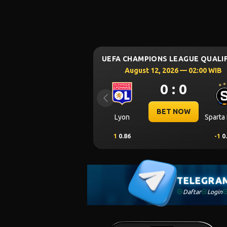
HAMPIONS LEAGUE QUALIFIERS
UEFA CHAMPIONS LEAGUE
gust 12, 2026 — 01:15 WIB
August 11, 2026 — 22
0 : 0
0 : 0
Previous
BET NOW
BET NOW
n
Mjallby
Bodo Glimt
va
3
-0.5
0.99
0.75
0.82
TELEGRA
Daftar
Login